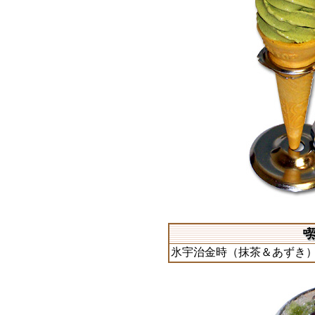
氷宇治金時（抹茶＆あずき