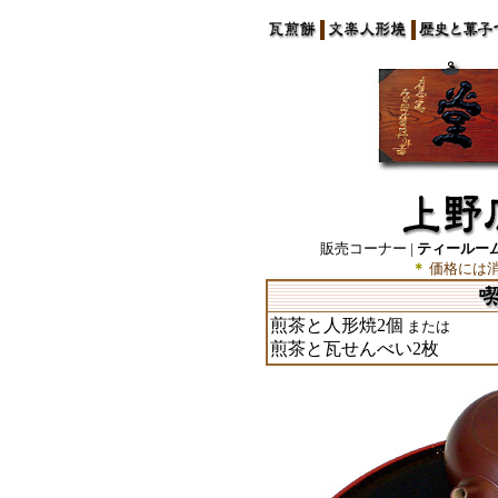
販売コーナー
|
ティールー
＊
価格には
煎茶と人形焼2個
または
煎茶と瓦せんべい2枚