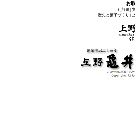
お
瓦煎餅
|
歴史と菓子づくり
|