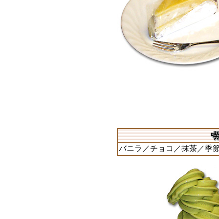
バニラ／チョコ／抹茶／季